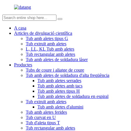
A casa
Articles de divulgació científica
Tub amb aletes tipus G
Tub extruït amb aletes
L, LL, KL Tub amb aletes
Tub rectangular amb aletes
Tub amb aletes de soldadura làser
Productes
Tubs de coure i aliatge de coure
Tub amb aletes de soldadura d'alta freqüència
Tub amb aletes serrades
Tub amb aletes amb tacs
Tub amb aletes tipus H
Tub amb aletes de soldadura en espiral
Tub extruït amb aletes
Tub amb aletes d'alumini
Tub amb aletes ferides
Tub curvat en U
Tub d'aleta tipus T
Tub rectangular amb aletes