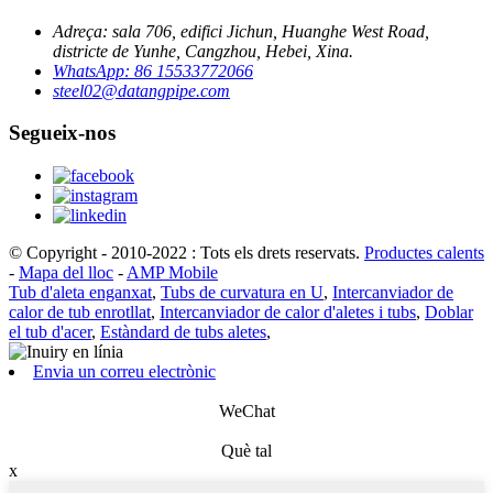
Adreça: sala 706, edifici Jichun, Huanghe West Road,
districte de Yunhe, Cangzhou, Hebei, Xina.
WhatsApp: 86 15533772066
steel02@datangpipe.com
Segueix-nos
© Copyright - 2010-2022 : Tots els drets reservats.
Productes calents
-
Mapa del lloc
-
AMP Mobile
Tub d'aleta enganxat
,
Tubs de curvatura en U
,
Intercanviador de
calor de tub enrotllat
,
Intercanviador de calor d'aletes i tubs
,
Doblar
el tub d'acer
,
Estàndard de tubs aletes
,
Envia un correu electrònic
WeChat
Què tal
x