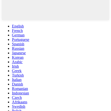
English
French
German
Portuguese
Spanish
Russian
Japanese
Korean
Arabic
Irish
Greek
Turkish
Italian
Danish
Romanian
Indonesian
Czech
Afrikaans
Swedish
Polish