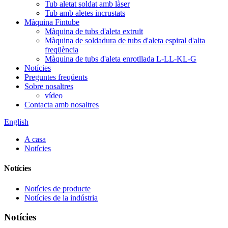
Tub aletat soldat amb làser
Tub amb aletes incrustats
Màquina Fintube
Màquina de tubs d'aleta extruït
Màquina de soldadura de tubs d'aleta espiral d'alta
freqüència
Màquina de tubs d'aleta enrotllada L-LL-KL-G
Notícies
Preguntes freqüents
Sobre nosaltres
vídeo
Contacta amb nosaltres
English
A casa
Notícies
Notícies
Notícies de producte
Notícies de la indústria
Notícies