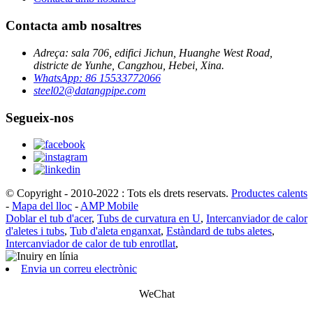
Contacta amb nosaltres
Adreça: sala 706, edifici Jichun, Huanghe West Road,
districte de Yunhe, Cangzhou, Hebei, Xina.
WhatsApp: 86 15533772066
steel02@datangpipe.com
Segueix-nos
© Copyright - 2010-2022 : Tots els drets reservats.
Productes calents
-
Mapa del lloc
-
AMP Mobile
Doblar el tub d'acer
,
Tubs de curvatura en U
,
Intercanviador de calor
d'aletes i tubs
,
Tub d'aleta enganxat
,
Estàndard de tubs aletes
,
Intercanviador de calor de tub enrotllat
,
Envia un correu electrònic
WeChat