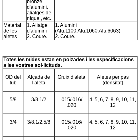
bronze
d'alumini,
aliatges de
níquel, etc.
Material
1. Aliatge
1. Alumini
de les
d'alumini
(Alu.1100,Alu.1060,Alu.6063)
aletes
2. Coure.
2. Coure.
Totes les mides estan en polzades i les especificacions
a les vostres sol·licituds.
OD del
Alçada de
Gruix d'aleta
Aletes per pas
tub
l'aleta
(densitat)
5/8
3/8,1/2
.015/.016/
4, 5, 6, 7, 8, 9, 10, 11,
.020
12
3/4
3/8,1/2,5/8
.015/.016/
4, 5, 6, 7, 8, 9, 10, 11,
.020
12