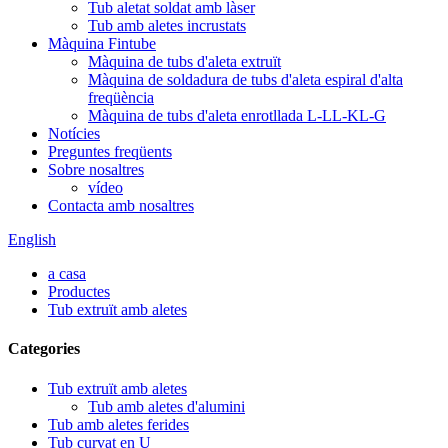
Tub aletat soldat amb làser
Tub amb aletes incrustats
Màquina Fintube
Màquina de tubs d'aleta extruït
Màquina de soldadura de tubs d'aleta espiral d'alta
freqüència
Màquina de tubs d'aleta enrotllada L-LL-KL-G
Notícies
Preguntes freqüents
Sobre nosaltres
vídeo
Contacta amb nosaltres
English
a casa
Productes
Tub extruït amb aletes
Categories
Tub extruït amb aletes
Tub amb aletes d'alumini
Tub amb aletes ferides
Tub curvat en U