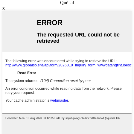
Què tal
x