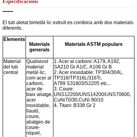
Especificacions
El tub aletat bimetàl·lic extruït es combina amb dos materials
diferents.
Elements
Materials
Materials ASTM populars
generals
Material
Qualsevol
1. Acer al carboni: A179, A192,
del tub
material
SA210 Gr A1/C, A106 Gr B
central
metàl·lic,
2. Acer inoxidable: TP304/304L,
com acer al
TP316/TP316L/316Ti,
carboni,
A789 S31803/S2205 etc...
acer de
3. Coure:
baix aliatge,
UNS12200/UNS14200/UNS70600,
acer
CuNi70/30,CuNi 90/10
inoxidable,
4. Titani: B338 Gr 2
llautó,
coure,
aliatges de
coure-
níquel,