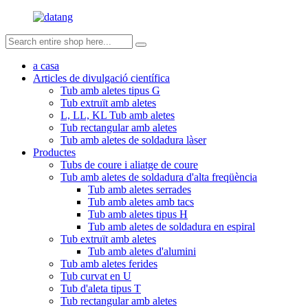
a casa
Articles de divulgació científica
Tub amb aletes tipus G
Tub extruït amb aletes
L, LL, KL Tub amb aletes
Tub rectangular amb aletes
Tub amb aletes de soldadura làser
Productes
Tubs de coure i aliatge de coure
Tub amb aletes de soldadura d'alta freqüència
Tub amb aletes serrades
Tub amb aletes amb tacs
Tub amb aletes tipus H
Tub amb aletes de soldadura en espiral
Tub extruït amb aletes
Tub amb aletes d'alumini
Tub amb aletes ferides
Tub curvat en U
Tub d'aleta tipus T
Tub rectangular amb aletes